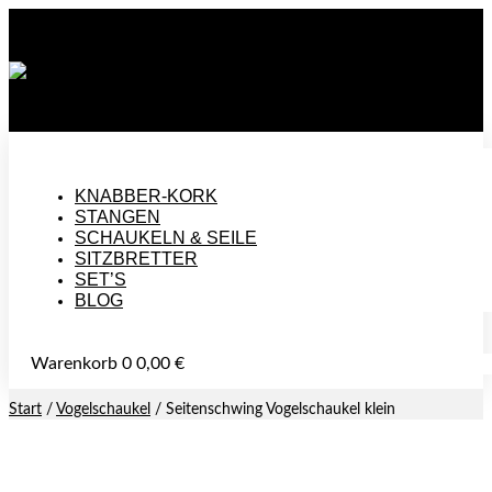
🚚 VERSANDKOSTENFREI AB 50 €
HANDGEMACHT IN DEUTSCHLAND
🌿 UNBEHANDELT UND NACHHALTIG HERGESTELLTE PRODUKTE
KNABBER-KORK
STANGEN
SCHAUKELN & SEILE
SITZBRETTER
SET’S
BLOG
Warenkorb
0
0,00
€
Start
/
Vogelschaukel
/ Seitenschwing Vogelschaukel klein