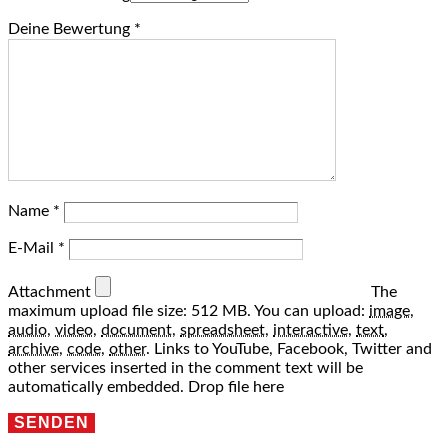
Deine Bewertung
*
Name
*
E-Mail
*
Attachment
The
maximum upload file size: 512 MB.
You can upload:
image
,
audio
,
video
,
document
,
spreadsheet
,
interactive
,
text
,
archive
,
code
,
other
.
Links to YouTube, Facebook, Twitter and
other services inserted in the comment text will be
automatically embedded.
Drop file here
SENDEN