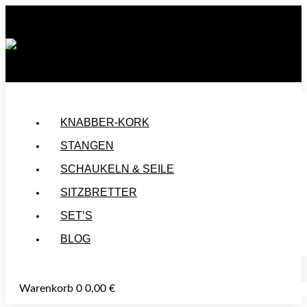
🚚 VERSANDKOSTENFREI AB 50 €
HANDGEMACHT IN DEUTSCHLAND
🌿 UNBEHANDELT UND NACHHALTIG HERGESTELLTE PRODUKTE
KNABBER-KORK
STANGEN
SCHAUKELN & SEILE
SITZBRETTER
SET’S
BLOG
Warenkorb
0
0,00
€