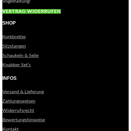
Vogelhaltung!
VERTRAG WIDERRUFEN
SHOP
Korkbretter
Sitzstangen
Schaukeln & Seile
Knabber Set’s
INFOS
Versand & Lieferung
Zahlungsweisen
Widerrufsrecht
Bewertungshinweise
Kontakt