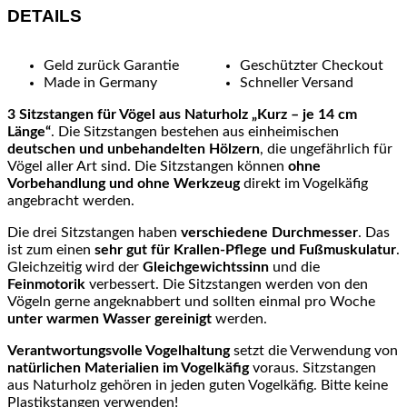
DETAILS
cm
Menge
Geld zurück Garantie
Geschützter Checkout
Made in Germany
Schneller Versand
3 Sitzstangen für Vögel aus Naturholz „Kurz – je 14 cm
Länge“
. Die Sitzstangen bestehen aus einheimischen
deutschen und unbehandelten Hölzern
, die ungefährlich für
Vögel aller Art sind. Die Sitzstangen können
ohne
Vorbehandlung und ohne Werkzeug
direkt im Vogelkäfig
angebracht werden.
Die drei Sitzstangen haben
verschiedene Durchmesser
. Das
ist zum einen
sehr gut für Krallen-Pflege und Fußmuskulatur
.
Gleichzeitig wird der
Gleichgewichtssinn
und die
Feinmotorik
verbessert. Die Sitzstangen werden von den
Vögeln gerne angeknabbert und sollten einmal pro Woche
unter warmen Wasser gereinigt
werden.
Verantwortungsvolle Vogelhaltung
setzt die Verwendung von
natürlichen Materialien im Vogelkäfig
voraus. Sitzstangen
aus Naturholz gehören in jeden guten Vogelkäfig. Bitte keine
Plastikstangen verwenden!