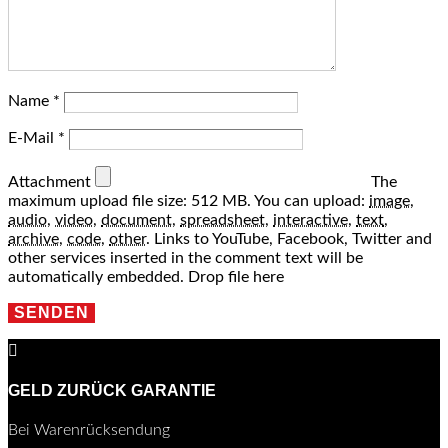
Name
*
E-Mail
*
Attachment
The
maximum upload file size: 512 MB.
You can upload:
image
,
audio
,
video
,
document
,
spreadsheet
,
interactive
,
text
,
archive
,
code
,
other
.
Links to YouTube, Facebook, Twitter and
other services inserted in the comment text will be
automatically embedded.
Drop file here
SENDEN

GELD ZURÜCK GARANTIE
Bei Warenrücksendung