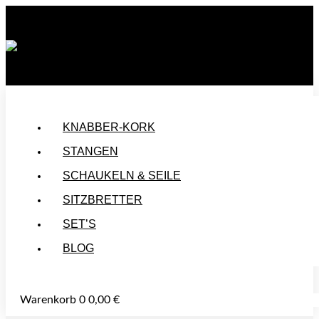
🚚 VERSANDKOSTENFREI AB 50 €
HANDGEMACHT IN DEUTSCHLAND
🌿 UNBEHANDELT UND NACHHALTIG HERGESTELLTE PRODUKTE
KNABBER-KORK
STANGEN
SCHAUKELN & SEILE
SITZBRETTER
SET’S
BLOG
Warenkorb
0
0,00
€