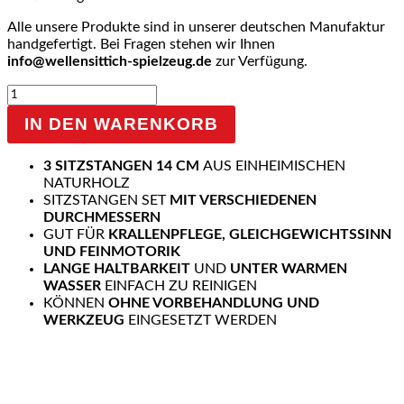
Alle unsere Produkte sind in unserer deutschen Manufaktur
handgefertigt. Bei Fragen stehen wir Ihnen
info@wellensittich-spielzeug.de
zur Verfügung.
3
Sitzstangen
IN DEN WARENKORB
aus
Naturholz
14
3 SITZSTANGEN 14 CM
AUS EINHEIMISCHEN
cm
NATURHOLZ
Menge
SITZSTANGEN SET
MIT VERSCHIEDENEN
DURCHMESSERN
GUT FÜR
KRALLENPFLEGE, GLEICHGEWICHTSSINN
UND FEINMOTORIK
LANGE HALTBARKEIT
UND
UNTER WARMEN
WASSER
EINFACH ZU REINIGEN
KÖNNEN
OHNE VORBEHANDLUNG
UND
WERKZEUG
EINGESETZT WERDEN