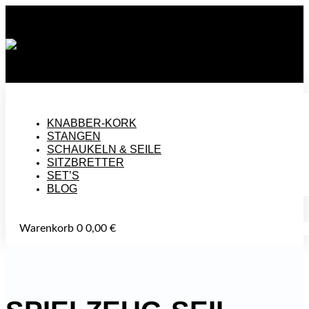
🚚 VERSANDKOSTENFREI AB 50 €
HANDGEMACHT IN DEUTSCHLAND
🌿 UNBEHANDELT UND NACHHALTIG HERGESTELLTE PRODUKTE
KNABBER-KORK
STANGEN
SCHAUKELN & SEILE
SITZBRETTER
SET’S
BLOG
Warenkorb
0
0,00
€