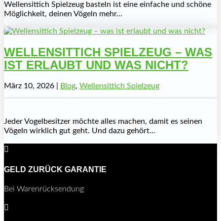
Wellensittich Spielzeug basteln ist eine einfache und schöne
Möglichkeit, deinen Vögeln mehr...
WELLENSITTICH SPIELZEUG – WAS
IST ERLAUBT UND WAS NICHT?
März 10, 2026
|
Blog
,
Wellensittich Spielzeug
Jeder Vogelbesitzer möchte alles machen, damit es seinen
Vögeln wirklich gut geht. Und dazu gehört...

GELD ZURÜCK GARANTIE
Bei Warenrücksendung
