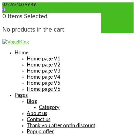
07276/400 99 49
info@wellensittich-spielzeug.de
0
0
Items Selected
No products in the cart.
Home
Home page V1
Home page V2
Home page V3
Home page V4
Home page V5
Home page V6
Pages
Blog
Category
About us
Contact us
Thank you after optin discount
Popup offer