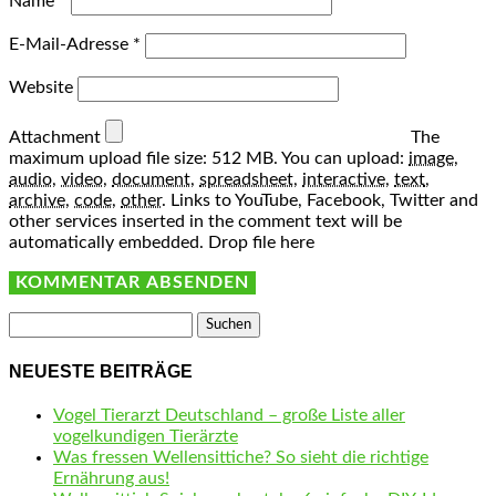
Name
*
E-Mail-Adresse
*
Website
Attachment
The
maximum upload file size: 512 MB.
You can upload:
image
,
audio
,
video
,
document
,
spreadsheet
,
interactive
,
text
,
archive
,
code
,
other
.
Links to YouTube, Facebook, Twitter and
other services inserted in the comment text will be
automatically embedded.
Drop file here
Suchen
nach:
NEUESTE BEITRÄGE
Vogel Tierarzt Deutschland – große Liste aller
vogelkundigen Tierärzte
Was fressen Wellensittiche? So sieht die richtige
Ernährung aus!