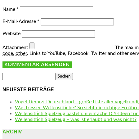
Name
*
E-Mail-Adresse
*
Website
Attachment
The maximu
code
,
other
.
Links to YouTube, Facebook, Twitter and other ser
Suchen
nach:
NEUESTE BEITRÄGE
Vogel Tierarzt Deutschland – große Liste aller vogelkundi
Was fressen Wellensittiche? So sieht die richtige Ernähru
Wellensittich Spielzeug basteln: 6 einfache DIY-Ideen für
Wellensittich Spielzeug – was ist erlaubt und was nicht?
ARCHIV