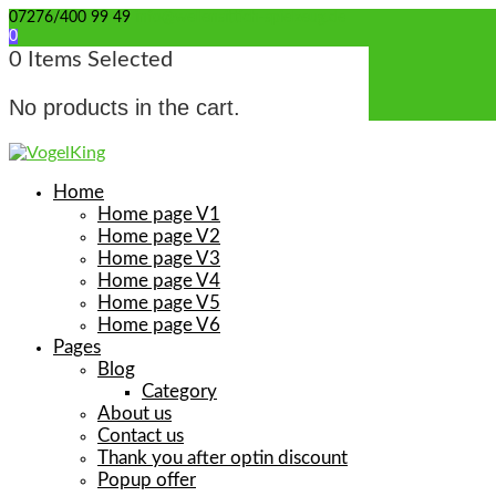
07276/400 99 49
info@wellensittich-spielzeug.de
0
0
Items Selected
No products in the cart.
Home
Home page V1
Home page V2
Home page V3
Home page V4
Home page V5
Home page V6
Pages
Blog
Category
About us
Contact us
Thank you after optin discount
Popup offer