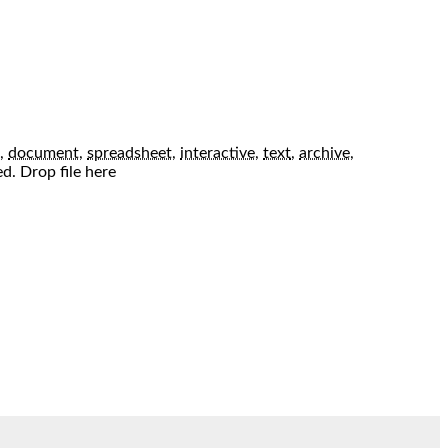
,
document
,
spreadsheet
,
interactive
,
text
,
archive
,
ed.
Drop file here