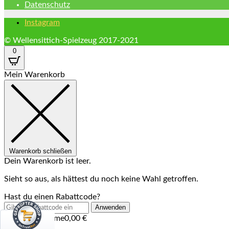
Datenschutz
Instagram
© Wellensittich-Spielzeug 2017-2021
0
Mein Warenkorb
Warenkorb schließen
Dein Warenkorb ist leer.
Sieht so aus, als hättest du noch keine Wahl getroffen.
Hast du einen Rabattcode?
Anwenden
Zwischensumme
0,00
€
Versand