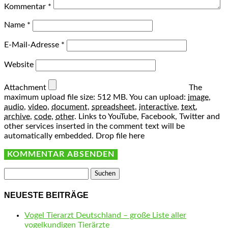
Kommentar
*
Name
*
E-Mail-Adresse
*
Website
Attachment
The
maximum upload file size: 512 MB.
You can upload:
image
,
audio
,
video
,
document
,
spreadsheet
,
interactive
,
text
,
archive
,
code
,
other
.
Links to YouTube, Facebook, Twitter and
other services inserted in the comment text will be
automatically embedded.
Drop file here
Suchen
nach:
NEUESTE BEITRÄGE
Vogel Tierarzt Deutschland – große Liste aller
vogelkundigen Tierärzte