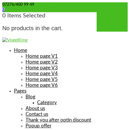
07276/400 99 49
info@wellensittich-spielzeug.de
0
0
Items Selected
No products in the cart.
Home
Home page V1
Home page V2
Home page V3
Home page V4
Home page V5
Home page V6
Pages
Blog
Category
About us
Contact us
Thank you after optin discount
Popup offer