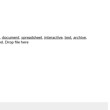
,
document
,
spreadsheet
,
interactive
,
text
,
archive
,
ed.
Drop file here