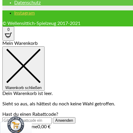
Datenschutz
Instagram
© Wellensittich-Spielzeug 2017-2021
0
Mein Warenkorb
Warenkorb schließen
Dein Warenkorb ist leer.
Sieht so aus, als hättest du noch keine Wahl getroffen.
Hast du einen Rabattcode?
Anwenden
Zwischensumme
0,00
€
Versand