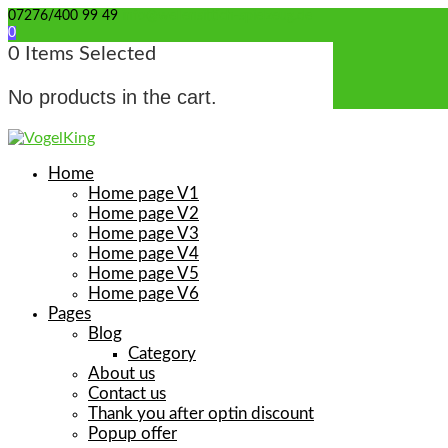
07276/400 99 49
info@wellensittich-spielzeug.de
0
0
Items Selected
No products in the cart.
Home
Home page V1
Home page V2
Home page V3
Home page V4
Home page V5
Home page V6
Pages
Blog
Category
About us
Contact us
Thank you after optin discount
Popup offer