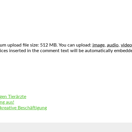
m upload file size: 512 MB.
You can upload:
image
,
audio
,
video
vices inserted in the comment text will be automatically embedd
gen Tierärzte
ng aus!
 kreative Beschäftigung