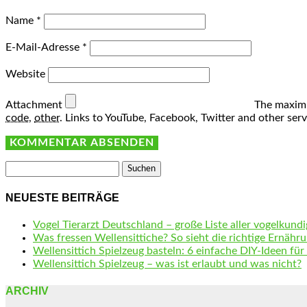
Name
*
E-Mail-Adresse
*
Website
Attachment
The maximu
code
,
other
.
Links to YouTube, Facebook, Twitter and other ser
Suchen
nach:
NEUESTE BEITRÄGE
Vogel Tierarzt Deutschland – große Liste aller vogelkundi
Was fressen Wellensittiche? So sieht die richtige Ernähru
Wellensittich Spielzeug basteln: 6 einfache DIY-Ideen für
Wellensittich Spielzeug – was ist erlaubt und was nicht?
ARCHIV