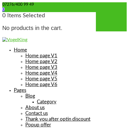
07276/400 99 49
info@wellensittich-spielzeug.de
0
0
Items Selected
No products in the cart.
Home
Home page V1
Home page V2
Home page V3
Home page V4
Home page V5
Home page V6
Pages
Blog
Category
About us
Contact us
Thank you after optin discount
Popup offer