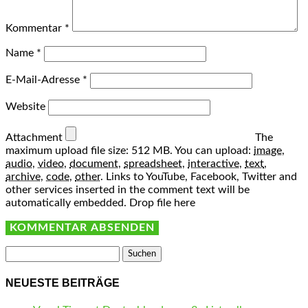
Kommentar
*
Name
*
E-Mail-Adresse
*
Website
Attachment
The
maximum upload file size: 512 MB.
You can upload:
image
,
audio
,
video
,
document
,
spreadsheet
,
interactive
,
text
,
archive
,
code
,
other
.
Links to YouTube, Facebook, Twitter and
other services inserted in the comment text will be
automatically embedded.
Drop file here
Suchen
nach:
NEUESTE BEITRÄGE