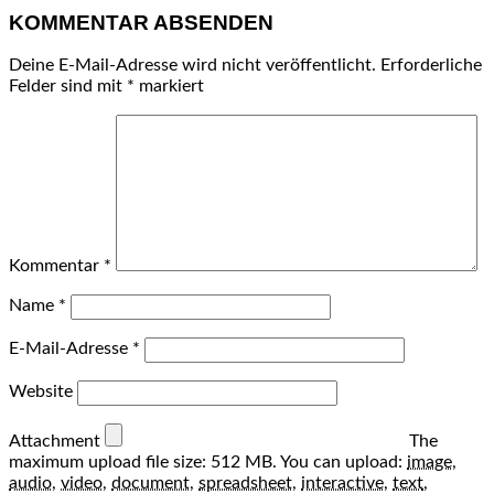
KOMMENTAR ABSENDEN
Deine E-Mail-Adresse wird nicht veröffentlicht.
Erforderliche
Felder sind mit
*
markiert
Kommentar
*
Name
*
E-Mail-Adresse
*
Website
Attachment
The
maximum upload file size: 512 MB.
You can upload:
image
,
audio
,
video
,
document
,
spreadsheet
,
interactive
,
text
,