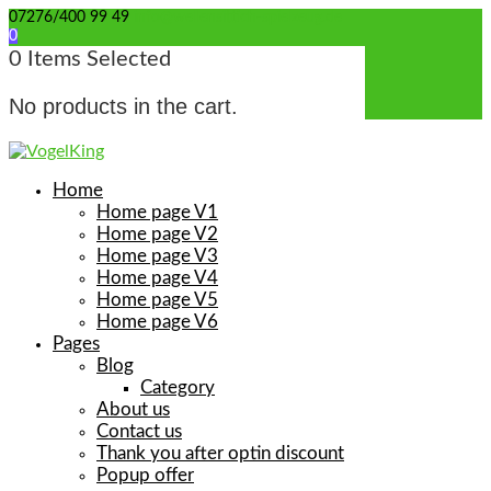
07276/400 99 49
info@wellensittich-spielzeug.de
0
0
Items Selected
No products in the cart.
Home
Home page V1
Home page V2
Home page V3
Home page V4
Home page V5
Home page V6
Pages
Blog
Category
About us
Contact us
Thank you after optin discount
Popup offer