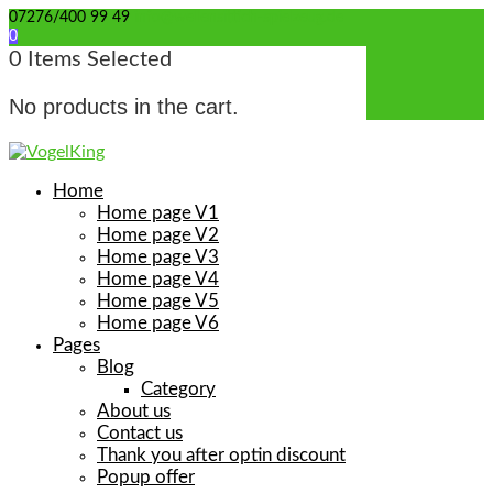
07276/400 99 49
info@wellensittich-spielzeug.de
0
0
Items Selected
No products in the cart.
Home
Home page V1
Home page V2
Home page V3
Home page V4
Home page V5
Home page V6
Pages
Blog
Category
About us
Contact us
Thank you after optin discount
Popup offer