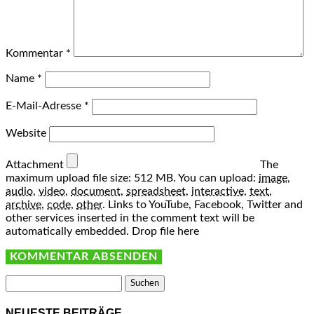
Kommentar
*
Name
*
E-Mail-Adresse
*
Website
Attachment
The
maximum upload file size: 512 MB.
You can upload:
image
,
audio
,
video
,
document
,
spreadsheet
,
interactive
,
text
,
archive
,
code
,
other
.
Links to YouTube, Facebook, Twitter and
other services inserted in the comment text will be
automatically embedded.
Drop file here
Suchen
nach:
NEUESTE BEITRÄGE