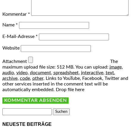
Kommentar
*
Name
*
E-Mail-Adresse
*
Website
Attachment
The
maximum upload file size: 512 MB.
You can upload:
image
,
audio
,
video
,
document
,
spreadsheet
,
interactive
,
text
,
archive
,
code
,
other
.
Links to YouTube, Facebook, Twitter and
other services inserted in the comment text will be
automatically embedded.
Drop file here
Suchen
nach:
NEUESTE BEITRÄGE