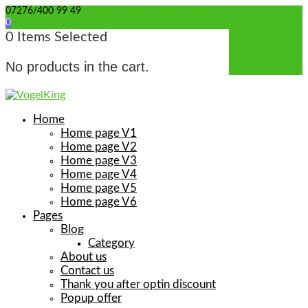
07276/400 99 49
info@wellensittich-spielzeug.de
0
0
Items Selected
No products in the cart.
Home
Home page V1
Home page V2
Home page V3
Home page V4
Home page V5
Home page V6
Pages
Blog
Category
About us
Contact us
Thank you after optin discount
Popup offer