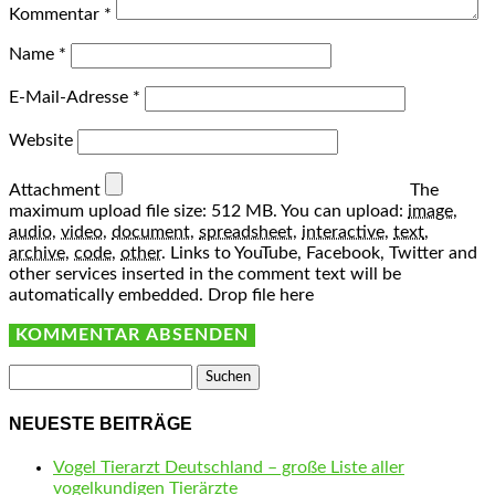
Kommentar
*
Name
*
E-Mail-Adresse
*
Website
Attachment
The
maximum upload file size: 512 MB.
You can upload:
image
,
audio
,
video
,
document
,
spreadsheet
,
interactive
,
text
,
archive
,
code
,
other
.
Links to YouTube, Facebook, Twitter and
other services inserted in the comment text will be
automatically embedded.
Drop file here
Suchen
nach:
NEUESTE BEITRÄGE
Vogel Tierarzt Deutschland – große Liste aller
vogelkundigen Tierärzte