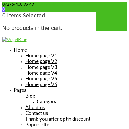
07276/400 99 49
info@wellensittich-spielzeug.de
0
0
Items Selected
No products in the cart.
Home
Home page V1
Home page V2
Home page V3
Home page V4
Home page V5
Home page V6
Pages
Blog
Category
About us
Contact us
Thank you after optin discount
Popup offer