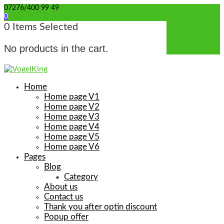
07276/400 99 49
info@wellensittich-spielzeug.de
0
0
Items Selected
No products in the cart.
Home
Home page V1
Home page V2
Home page V3
Home page V4
Home page V5
Home page V6
Pages
Blog
Category
About us
Contact us
Thank you after optin discount
Popup offer