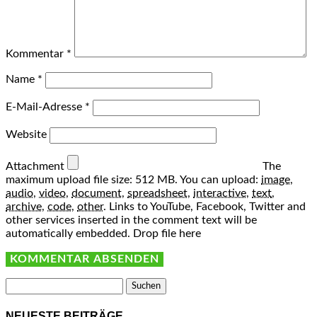
Kommentar
*
Name
*
E-Mail-Adresse
*
Website
Attachment
The
maximum upload file size: 512 MB.
You can upload:
image
,
audio
,
video
,
document
,
spreadsheet
,
interactive
,
text
,
archive
,
code
,
other
.
Links to YouTube, Facebook, Twitter and
other services inserted in the comment text will be
automatically embedded.
Drop file here
Suchen
nach:
NEUESTE BEITRÄGE