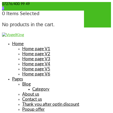
07276/400 99 49
info@wellensittich-spielzeug.de
0
0
Items Selected
No products in the cart.
Home
Home page V1
Home page V2
Home page V3
Home page V4
Home page V5
Home page V6
Pages
Blog
Category
About us
Contact us
Thank you after optin discount
Popup offer