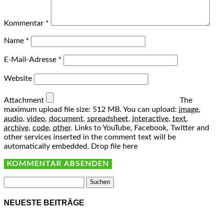
Kommentar
*
Name
*
E-Mail-Adresse
*
Website
Attachment
The
maximum upload file size: 512 MB.
You can upload:
image
,
audio
,
video
,
document
,
spreadsheet
,
interactive
,
text
,
archive
,
code
,
other
.
Links to YouTube, Facebook, Twitter and
other services inserted in the comment text will be
automatically embedded.
Drop file here
Suchen
nach:
NEUESTE BEITRÄGE