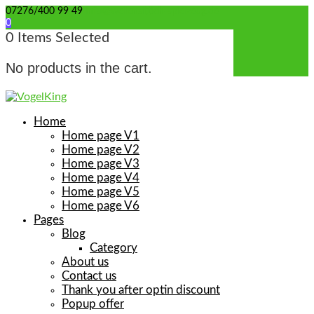
07276/400 99 49
info@wellensittich-spielzeug.de
0
0
Items Selected
No products in the cart.
Home
Home page V1
Home page V2
Home page V3
Home page V4
Home page V5
Home page V6
Pages
Blog
Category
About us
Contact us
Thank you after optin discount
Popup offer